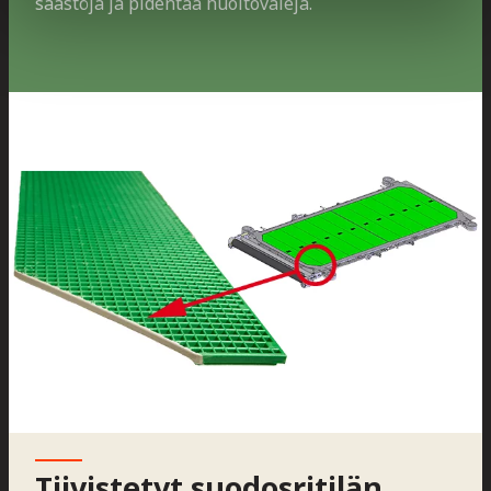
säästöjä ja pidentää huoltovälejä.
Tiivistetyt suodosritilän