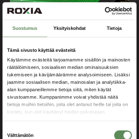
Suostumus
Yksityiskohdat
Tietoja
Helppo asentaa
Tämä sivusto käyttää evästeitä
Vähemmän tukoksia
Käytämme evästeitä tarjoamamme sisällön ja mainosten
räätälöimiseen, sosiaalisen median ominaisuuksien
Hyvät mekaaniset ominaisuudet
tukemiseen ja kävijämäärämme analysoimiseen. Lisäksi
Pienempi suodatusvastus
jaamme sosiaalisen median, mainosalan ja analytiikka-
alan kumppaneillemme tietoja siitä, miten käytät
Hyvä suodoksen/ilman virtaus
sivustoamme. Kumppanimme voivat yhdistää näitä
tietoja muihin tietoihin, joita olet antanut heille tai joita on
kerätty, kun olet käyttänyt heidän palvelujaan.
Pyydä tarjous
Suostumuksen
Välttämätön
valinta