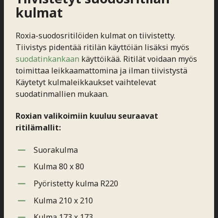
kulmat
Roxia-suodosritilöiden kulmat on tiivistetty.
Tiivistys pidentää ritilän käyttöiän lisäksi myös
suodatinkankaan
käyttöikää. Ritilät voidaan myös
toimittaa leikkaamattomina ja ilman tiivistystä
Käytetyt kulmaleikkaukset vaihtelevat
suodatinmallien mukaan.
Roxian valikoimiin kuuluu seuraavat
ritilämallit:
Suorakulma
Kulma 80 x 80
Pyöristetty kulma R220
Kulma 210 x 210
Kulma 173 x 173