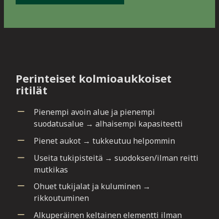
Perinteiset kolmioaukkoiset
ritilät
Pienempi avoin alue ja pienempi
suodatusalue → alhaisempi kapasiteetti
Pienet aukot → tukkeutuu helpommin
Useita tukipisteitä → suodoksen/ilman reitti
mutkikas
Ohuet tukijalat ja kuluminen →
rikkoutuminen
Alkuperäinen keltainen elementti ilman