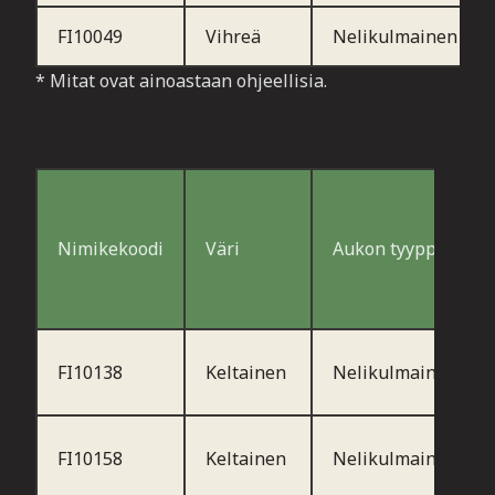
FI10049
Vihreä
Nelikulmainen
* Mitat ovat ainoastaan ohjeellisia.
Nimikekoodi
Väri
Aukon tyyppi
FI10138
Keltainen
Nelikulmainen
FI10158
Keltainen
Nelikulmainen