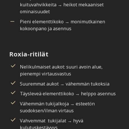
kuituvahvikkeita → heikot mekaaniset
ominaisuudet
Pieni elementtikoko → monimutkainen
kokoonpano ja asennus
Roxia-ritilät
Nelikulmaiset aukot: suuri avoin alue,
pienempi virtausvastus
Suuremmat aukot → vähemmän tukoksia
Täysleveä elementtikoko → helppo asennus
Vähemmän tukijalkoja → esteetön
suodoksen/ilman virtaus
Vahvemmat tukijalat → hyvä
kulutuskestävyys