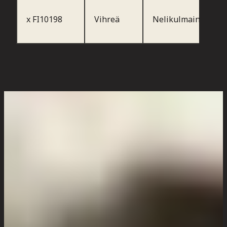
x FI10198
Vihreä
Nelikulmainen