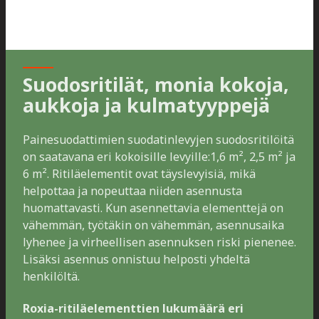
Suodosritilät, monia kokoja,
aukkoja ja kulmatyyppejä
Painesuodattimien suodatinlevyjen suodosritilöitä
on saatavana eri kokoisille levyille:1,6 m², 2,5 m² ja
6 m². Ritiläelementit ovat täyslevyisiä, mikä
helpottaa ja nopeuttaa niiden asennusta
huomattavasti. Kun asennettavia elementtejä on
vähemmän, työtäkin on vähemmän, asennusaika
lyhenee ja virheellisen asennuksen riski pienenee.
Lisäksi asennus onnistuu helposti yhdeltä
henkilöltä.
Roxia-ritiläelementtien lukumäärä eri