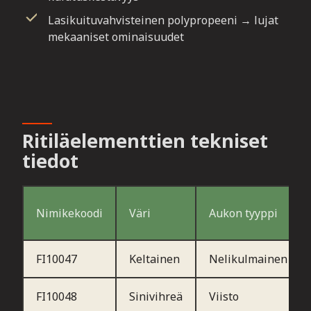
Lasikuituvahvisteinen polypropeeni → lujat
mekaaniset ominaisuudet
Ritiläelementtien tekniset
tiedot
Nimikekoodi
Väri
Aukon tyyppi
FI10047
Keltainen
Nelikulmainen
FI10048
Sinivihreä
Viisto