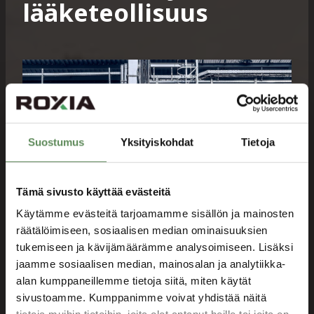
lääketeollisuus
Suostumus
Yksityiskohdat
Tietoja
Tämä sivusto käyttää evästeitä
Käytämme evästeitä tarjoamamme sisällön ja mainosten
räätälöimiseen, sosiaalisen median ominaisuuksien
tukemiseen ja kävijämäärämme analysoimiseen. Lisäksi
Luotettava tuote- ja
projektitoimitus
jaamme sosiaalisen median, mainosalan ja analytiikka-
alan kumppaneillemme tietoja siitä, miten käytät
Parempi kokonaisturvallisuus
sivustoamme. Kumppanimme voivat yhdistää näitä