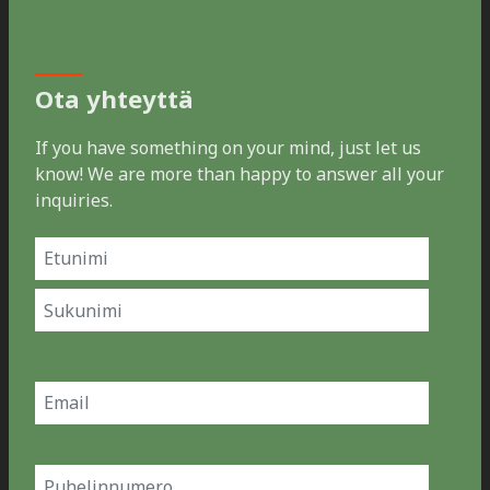
Ota yhteyttä
If you have something on your mind, just let us
know! We are more than happy to answer all your
inquiries.
Name
(Pakollinen)
Etunimi
Sukunimi
Email
(Pakollinen)
Phone