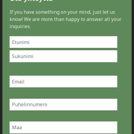
If you have something on your mind, just let us
know! We are more than happy to answer all your
inquiries.
Name
(Pakollinen)
Etunimi
Sukunimi
Email
(Pakollinen)
Phone
Country