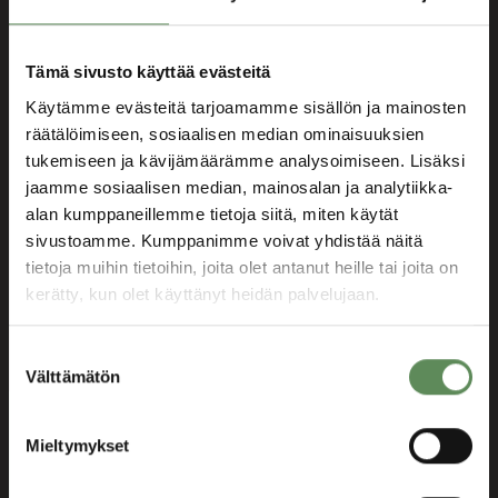
Tehokas kunnossapito
Ennakoiva kunnossapito ja
Tämä sivusto käyttää evästeitä
etähallintamahdollisuus.
Käytämme evästeitä tarjoamamme sisällön ja mainosten
Parempi prosessien suorituskyky
räätälöimiseen, sosiaalisen median ominaisuuksien
tukemiseen ja kävijämäärämme analysoimiseen. Lisäksi
Kokonaisvaltainen näkemys
jaamme sosiaalisen median, mainosalan ja analytiikka-
tuotantoprosesseista ja laitoksen
alan kumppaneillemme tietoja siitä, miten käytät
toiminnasta.
sivustoamme. Kumppanimme voivat yhdistää näitä
tietoja muihin tietoihin, joita olet antanut heille tai joita on
kerätty, kun olet käyttänyt heidän palvelujaan.
Pyydä tarjous
Suostumuksen
Välttämätön
valinta
Mieltymykset
Prosessien seuranta, huolto