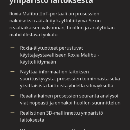
Roxia Malibu IIoT-portaali on prosessien
näköiseksi räätälöity käyttöliittymä. Se on
reaaliaikaisen valvonnan, huollon ja analytiikan
mahdollistava työkalu.
Roxia-älytuotteet perustuvat
käyttäjäystävälliseen Roxia Malibu -
käyttöliittymään
Näyttää informaation laitoksen
suorituskyvystä, prosessien toiminnasta sekä
yksittäisistä laitteista yhdellä silmäyksellä
Reaaliaikainen prosessien seuranta analysoi
viat nopeasti ja ennakoi huollon suunnittelun
Realistinen 3D-mallinnettu ympäristö
laitoksesta