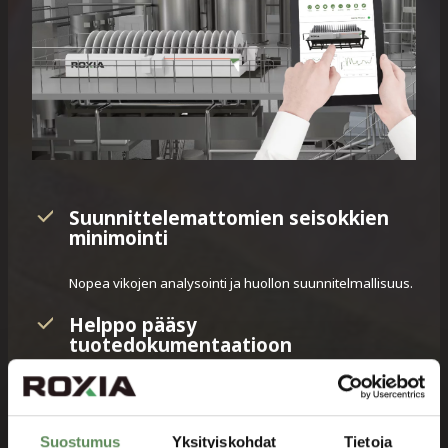
Suunnittelemattomien seisokkien
minimointi
Nopea vikojen analysointi ja huollon suunnitelmallisuus.
Helppo pääsy
tuotedokumentaatioon
Kaikki dokumentaatio ja prosessitieto kaikkien sitä
tarvitsevien henkilöiden saatavilla reaaliaikaisesti.
Suostumus
Yksityiskohdat
Tietoja