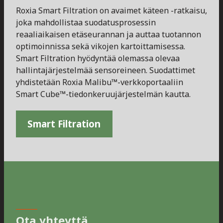
Roxia Smart Filtration on avaimet käteen -ratkaisu,
joka mahdollistaa suodatusprosessin
reaaliaikaisen etäseurannan ja auttaa tuotannon
optimoinnissa sekä vikojen kartoittamisessa.
Smart Filtration hyödyntää olemassa olevaa
hallintajärjestelmää sensoreineen. Suodattimet
yhdistetään Roxia Malibu™-verkkoportaaliin
Smart Cube™-tiedonkeruujärjestelmän kautta.
Smart Filtration
Ota yhteyttä