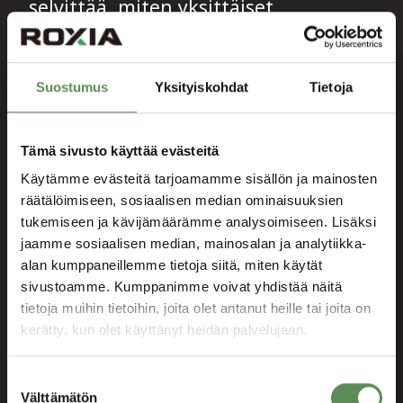
selvittää, miten yksittäiset
suodattimet toimivat, ja vielä
vaikeampaa on tarkistaa kunkin
suodatusjakson vaiheet. Valvomo on
Suostumus
Yksityiskohdat
Tietoja
täynnä näyttöjä ja valvomo-
ohjelmiston tiedot esitetään
Tämä sivusto käyttää evästeitä
monimutkaisina kaavioina.
Suodattimen suorituskyvystä on
Käytämme evästeitä tarjoamamme sisällön ja mainosten
räätälöimiseen, sosiaalisen median ominaisuuksien
erittäin vaikeaa ja aikaa vievää saada
tukemiseen ja kävijämäärämme analysoimiseen. Lisäksi
käsitystä. Tässä Roxia Smart
jaamme sosiaalisen median, mainosalan ja analytiikka-
Filtration astui kuvaan.
alan kumppaneillemme tietoja siitä, miten käytät
sivustoamme. Kumppanimme voivat yhdistää näitä
Kaikki tiedot esitetään nyt
tietoja muihin tietoihin, joita olet antanut heille tai joita on
käyttäjäystävällisellä tavalla, selkeinä
kerätty, kun olet käyttänyt heidän palvelujaan.
ja helppotajuisina. 3D-ympäristömalli
jäljittelee sitä, miltä laitos todella
Suostumuksen
Välttämätön
valinta