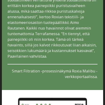
suodattimeen verrattuna yhdellä suodattimella oli
erittäin korkea painepiikki puristusvaiheen
alussa, mikä saattaa rikkoa puristuskalvoja
ennenaikaisesti”, kertoo Roxian tekstiili- ja
elastomeeriosaston tuotepäällikkö Aimo
Rautanen. Kaikki nuo havainnot olivat aiemmin
tuntemattomia Terrafamessa. ”En tiennyt, että
painepiikki oli niin korkea. Tämä oli tärkeä
havainto, sillä jos kalvot rikkoutuvat liian aikaisin,
seisokkien lukumäärä ja kustannukset kasvavat”,
Paavilainen vahvistaa.
Smart Filtration -prosessinäkymä Roxia Malibu -
verkkoportaalissa.