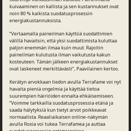
kuivaaminen on kallista ja sen kustannukset ovat
noin 80 % kaikista suodatusprosessin
energiakustannuksista.
”Vertaamalla paineilman käyttöä suodattimien
välillä havaitsin, että yksi suodattimista kuluttaa
paljon enemmän ilmaa kuin muut. Rajoitin
paineilman kulutusta ilman vaikutusta kakun
kosteuteen. Tämän jälkeen energiakustannukset
ovat laskeneet merkittävästi”, Paavilainen kertoo.
Kerätyn arvokkaan tiedon avulla Terrafame voi nyt
havaita pieniä ongelmia ja käyttää tietoa
suurempien häiriöiden ennalta ehkäisemiseen.
”Voimme tarkkailla suodatusprosessia etänä ja
saada hälytyksiä kun tietyt arvot poikkeavat
normaalista. Reaaliaikaisen online-näkymän
avulla Roxia voi tukea Terrafamea ja auttaa