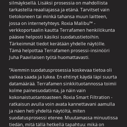
silmäyksellä. Lisäksi prosessia on mahdollista
tarkastella reaaliajassa ja etänä. Tarvitset vain
tietokoneen tai minkä tahansa muun laitteen,
jossa on internetyhteys. Roxia Malibu™ -
verkkoportaalin kautta Terrafamen henkilökunta
pääsee helposti käsiksi suodatustietoihin.
Tärkeimmät tiedot kerätään yhdelle näytölle.
Tämä helpottaa Terrafamen prosessi-insinööri
Juha Paavilaisen työtä huomattavasti.
”Aiemmin suodatusprosessia koskevaa tietoa oli
vaikea saada ja lukea. En ehtinyt käydä läpi suurta
datamäärää. Terrafamen sinkkituotannossa toimii
kolme painesuodatinta, ja näin vain
kokonaistuotantoasteen. Roxia Smart Filtration -
ratkaisun avulla voin avata kannettavani aamulla
ja näen heti yhdeltä näytöltä, miten
suodatusprosessi etenee. Muutamassa minuutissa
tiedän, mitä tällä hetkellä tapahtuu: mikä on