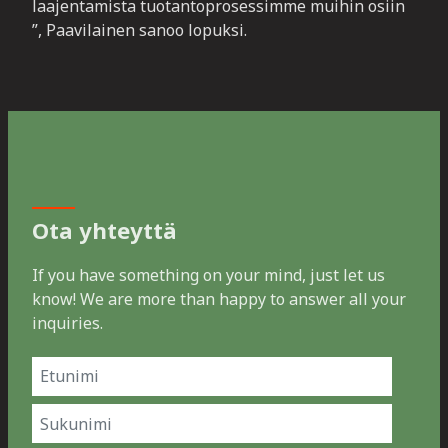
laajentamista tuotantoprosessimme muihin osiin
”, Paavilainen sanoo lopuksi.
Ota yhteyttä
If you have something on your mind, just let us
know! We are more than happy to answer all your
inquiries.
Name
(Pakollinen)
Etunimi