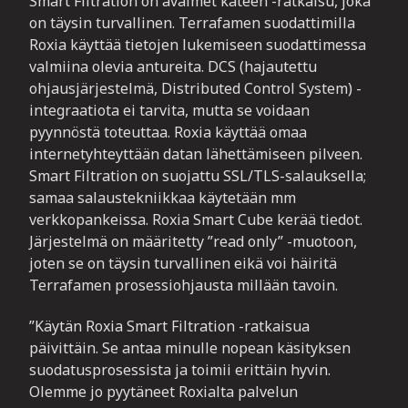
Smart Filtration on avaimet käteen -ratkaisu, joka
on täysin turvallinen. Terrafamen suodattimilla
Roxia käyttää tietojen lukemiseen suodattimessa
valmiina olevia antureita. DCS (hajautettu
ohjausjärjestelmä, Distributed Control System) -
integraatiota ei tarvita, mutta se voidaan
pyynnöstä toteuttaa. Roxia käyttää omaa
internetyhteyttään datan lähettämiseen pilveen.
Smart Filtration on suojattu SSL/TLS-salauksella;
samaa salaustekniikkaa käytetään mm
verkkopankeissa. Roxia Smart Cube kerää tiedot.
Järjestelmä on määritetty ”read only” -muotoon,
joten se on täysin turvallinen eikä voi häiritä
Terrafamen prosessiohjausta millään tavoin.
”Käytän Roxia Smart Filtration -ratkaisua
päivittäin. Se antaa minulle nopean käsityksen
suodatusprosessista ja toimii erittäin hyvin.
Olemme jo pyytäneet Roxialta palvelun