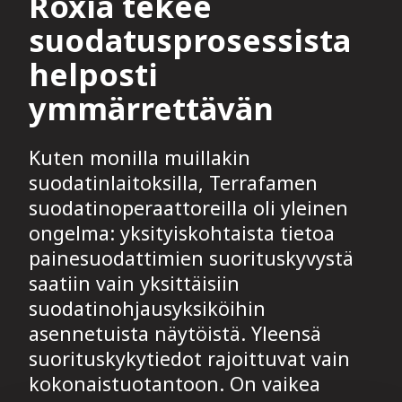
Roxia tekee
suodatusprosessista
helposti
ymmärrettävän
Kuten monilla muillakin
suodatinlaitoksilla, Terrafamen
suodatinoperaattoreilla oli yleinen
ongelma: yksityiskohtaista tietoa
painesuodattimien suorituskyvystä
saatiin vain yksittäisiin
suodatinohjausyksiköihin
asennetuista näytöistä. Yleensä
suorituskykytiedot rajoittuvat vain
kokonaistuotantoon. On vaikea