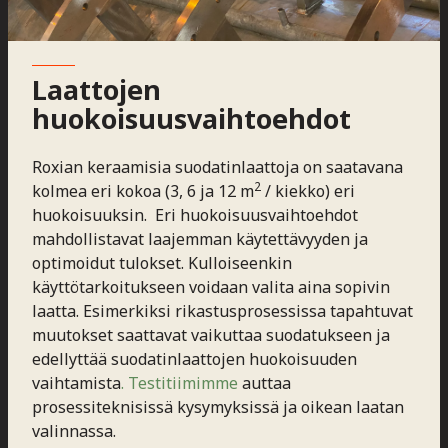
Laattojen
huokoisuusvaihtoehdot
Roxian keraamisia suodatinlaattoja on saatavana
2
kolmea eri kokoa (3, 6 ja 12 m
/ kiekko) eri
huokoisuuksin. Eri huokoisuusvaihtoehdot
mahdollistavat laajemman käytettävyyden ja
optimoidut tulokset. Kulloiseenkin
käyttötarkoitukseen voidaan valita aina sopivin
laatta. Esimerkiksi rikastusprosessissa tapahtuvat
muutokset saattavat vaikuttaa suodatukseen ja
edellyttää suodatinlaattojen huokoisuuden
vaihtamista
. Testitiimimme
auttaa
prosessiteknisissä kysymyksissä ja oikean laatan
valinnassa.