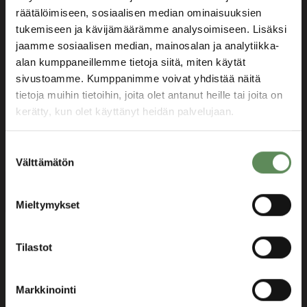
räätälöimiseen, sosiaalisen median ominaisuuksien
Lyhyt toimitusaika
tukemiseen ja kävijämäärämme analysoimiseen. Lisäksi
Useita eri huokoisuuksia
jaamme sosiaalisen median, mainosalan ja analytiikka-
alan kumppaneillemme tietoja siitä, miten käytät
Eri kokoja saatavana
sivustoamme. Kumppanimme voivat yhdistää näitä
tietoja muihin tietoihin, joita olet antanut heille tai joita on
kerätty, kun olet käyttänyt heidän palvelujaan.
Pyydä tarjous
Suostumuksen
Välttämätön
valinta
Yleiskatsaus
Tekniset tiedot
Mieltymykset
Tilastot
Paranna suorituskykyä
Markkinointi
Suodatinlaatat ovat tyypillisiä kuluvia osia