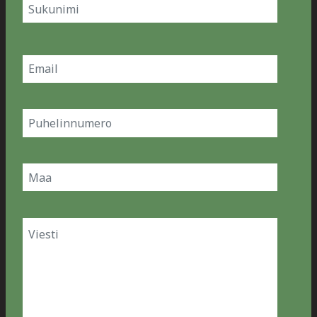
Etunimi
Sukunimi
Email
(Pakollinen)
Phone
Country
(Pakollinen)
Message