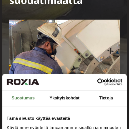
suodatinlaatta
Suostumus
Yksityiskohdat
Tietoja
OEM-laatu ja parannettu
Tämä sivusto käyttää evästeitä
suorituskyky
Käytämme evästeitä tarjoamamme sisällön ja mainosten