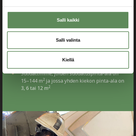
keraamisissa kiekkosuodattimissa. Ajan kuluessa
laatat tukkeutuvat lopulta niin, ettei pesukaan
auta vaan ne täytyy vaihtaa. Valikoimme kuhunkin
Salli kaikki
prosessiin sopivimmat laatat siten, että niiden
käyttöikä olisi mahdollisimman pitkä. Näin
autamme asiakkaita parantamaan suodattimien
Salli valinta
suorituskykyä ja alentamaan käyttökustannuksia.
Saatavana olevat laattakoot:
Kiellä
Suodattimille, joiden suodatuspinta-ala on
2
15–144 m
ja jossa yhden kiekon pinta-ala on
2
3, 6 tai 12 m