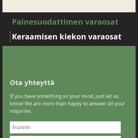
Painesuodattimen varaosat
Keraamisen kiekon varaosat
Ota yhteyttä
If you have something on your mind, just let us
know! We are more than happy to answer all your
inquiries.
Name
(Pakollinen)