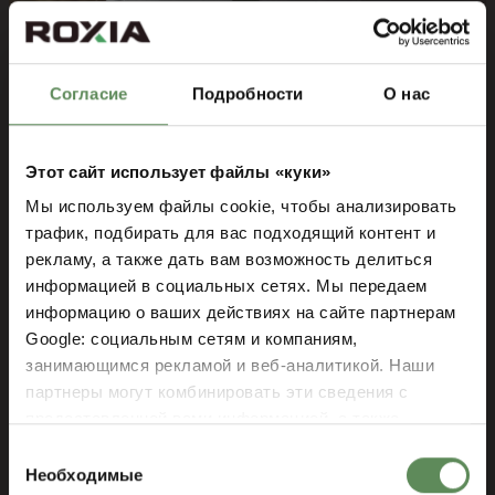
Согласие
Подробности
О нас
Высокую производительность
Этот сайт использует файлы «куки»
Мы используем файлы cookie, чтобы анализировать
Небольшие капиталовложения
трафик, подбирать для вас подходящий контент и
рекламу, а также дать вам возможность делиться
Низкое энергопотребление
информацией в социальных сетях. Мы передаем
Высоконадёжное оборудование
информацию о ваших действиях на сайте партнерам
Google: социальным сетям и компаниям,
Профессиональную поддержку
занимающимся рекламой и веб-аналитикой. Наши
специалистами по фильтрации
партнеры могут комбинировать эти сведения с
компании Roxia на протяжении
всего срока службы оборудования
предоставленной вами информацией, а также
данными, которые они получили при использовании
Выбор
вами их сервисов.
Необходимые
согласия