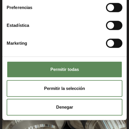
Descripción
Especificaciones Técnicas
Preferencias
Estadística
Mayor tiempo de vida
Marketing
Los rodillos Roxia se fabrican según el diseño más
reciente. El doble cierre radial del eje y el cromado
hacen que los rodillos y los raspadores sean más
resistentes al desgaste y se ahorren costos. Otras
Permitir todas
opciones de revestimiento de los rodillos incluyen
polietileno, caucho natural y acero inoxidable.
Permitir la selección
Denegar