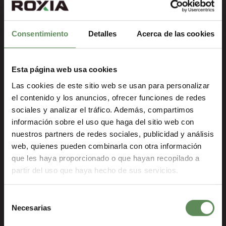
Consentimiento
Detalles
Acerca de las cookies
Esta página web usa cookies
Las cookies de este sitio web se usan para personalizar
el contenido y los anuncios, ofrecer funciones de redes
Resistente al desgaste
sociales y analizar el tráfico. Además, compartimos
Hecho para durar
información sobre el uso que haga del sitio web con
nuestros partners de redes sociales, publicidad y análisis
Nuevo diseño de tercera generación
web, quienes pueden combinarla con otra información
que les haya proporcionado o que hayan recopilado a
partir del uso que haya hecho de sus servicios.
Solicitar una cotización
Selección
Necesarias
de
consentimiento