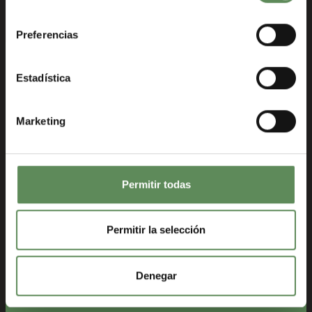
consentimiento
Descripción
Especificaciones Técnicas
Preferencias
Estadística
Fabricado en Finlandia
Marketing
El corazón de cada filtro de torre son las placas y
los marcos de filtro. Basándose en las mejores
prácticas y en años de experiencia, las placas los
marcos de las placas de filtro Roxia se han
Permitir todas
rediseñado para ofrecer el mejor rendimiento
posible en la separación sólido-líquido. El nuevo
diseño de Roxia ha mejorado: la funcionalidad
Permitir la selección
general, el rendimiento del filtro, la suavidad de
operación y la reducción de los costos operativos.
Todas las placas y marcos se fabrican en Finlandia
Denegar
para ofrecer la máxima calidad posible.