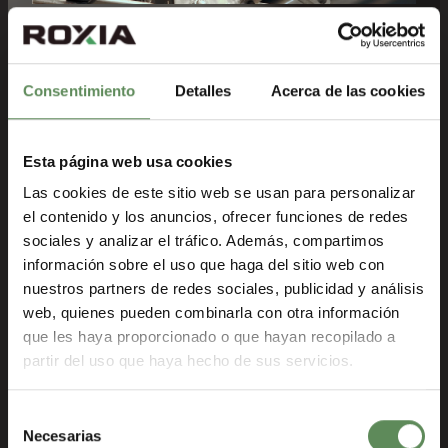
El diseño más novedoso, basado en
las mejores prácticas y en años de
Consentimiento
Detalles
Acerca de las cookies
experiencia
Fabricado en Finlandia
Esta página web usa cookies
Menores costos operativos
Las cookies de este sitio web se usan para personalizar
el contenido y los anuncios, ofrecer funciones de redes
Filtración de mejor rendimiento
sociales y analizar el tráfico. Además, compartimos
Mejora del rendimiento del filtro
información sobre el uso que haga del sitio web con
nuestros partners de redes sociales, publicidad y análisis
Materiales resistentes al desgaste
web, quienes pueden combinarla con otra información
que les haya proporcionado o que hayan recopilado a
partir del uso que haya hecho de sus servicios.
Solicitar una cotización
Selección
Necesarias
de