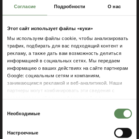
Согласие
Подробности
О нас
Независимое мнение для
принятия решений
Этот сайт использует файлы «куки»
Мы используем файлы cookie, чтобы анализировать
Подробный аудит с
трафик, подбирать для вас подходящий контент и
предложениями по улучшению
рекламу, а также дать вам возможность делиться
Фокус на улучшение управления
информацией в социальных сетях. Мы передаем
производственным процессом и
информацию о ваших действиях на сайте партнерам
эффективность производства
Google: социальным сетям и компаниям,
занимающимся рекламой и веб-аналитикой. Наши
партнеры могут комбинировать эти сведения с
предоставленной вами информацией, а также
Запросить смету
данными, которые они получили при использовании
Выбор
вами их сервисов.
Необходимые
согласия
Настроечные