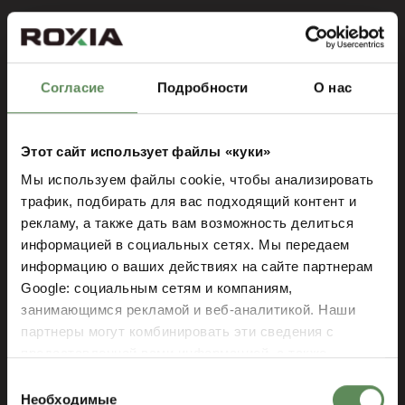
Согласие
Подробности
О нас
Этот сайт использует файлы «куки»
Мы используем файлы cookie, чтобы анализировать
трафик, подбирать для вас подходящий контент и
рекламу, а также дать вам возможность делиться
информацией в социальных сетях. Мы передаем
информацию о ваших действиях на сайте партнерам
ROXIA
CТАТЬИ
Google: социальным сетям и компаниям,
занимающимся рекламой и веб-аналитикой. Наши
партнеры могут комбинировать эти сведения с
Cтатьи
предоставленной вами информацией, а также
данными, которые они получили при использовании
Выбор
вами их сервисов.
Необходимые
согласия