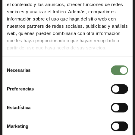
el contenido y los anuncios, ofrecer funciones de redes
sociales y analizar el tráfico. Además, compartimos
Concentrarse en crear las mejores
soluciones para el cliente
información sobre el uso que haga del sitio web con
nuestros partners de redes sociales, publicidad y análisis
Gran competencia técnica y
web, quienes pueden combinarla con otra información
financiera
que les haya proporcionado o que hayan recopilado a
partir del uso que haya hecho de sus servicios.
Fuerte gestión en integración y
seguridad
Selección
Necesarias
de
consentimiento
Preferencias
Ingeniería básica
Estadística
La ingeniería básica es un paso crucial en el
desarrollo de proyectos de cualquier tipo de
automatización, electrificación e instrumentación
Marketing
industrial.