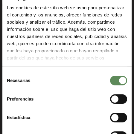
Las cookies de este sitio web se usan para personalizar
el contenido y los anuncios, ofrecer funciones de redes
sociales y analizar el tráfico. Además, compartimos
información sobre el uso que haga del sitio web con
nuestros partners de redes sociales, publicidad y análisis
web, quienes pueden combinarla con otra información
que les haya proporcionado o que hayan recopilado a
partir del uso que haya hecho de sus servicios.
Selección
Necesarias
de
El sistema de monitoreo y automatización
consentimiento
Malibu™
recopila y analiza datos de las estaciones
Preferencias
de bombeo de EKJH (Etelä-Karjalan Jätehuolto
Oy).
Las operaciones de bomba pueden
verificarse en línea
y están representadas en un
Estadística
modelo exacto de la estación de bomba real. El
tiempo de inspección visual y recopilación de datos