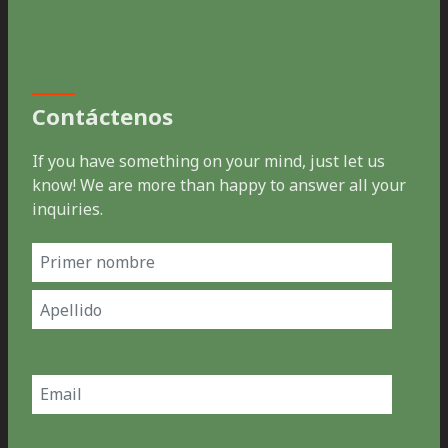
Contáctenos
If you have something on your mind, just let us
know! We are more than happy to answer all your
inquiries.
Name
(Obligatorio)
Nombre
Apellidos
Email
(Obligatorio)