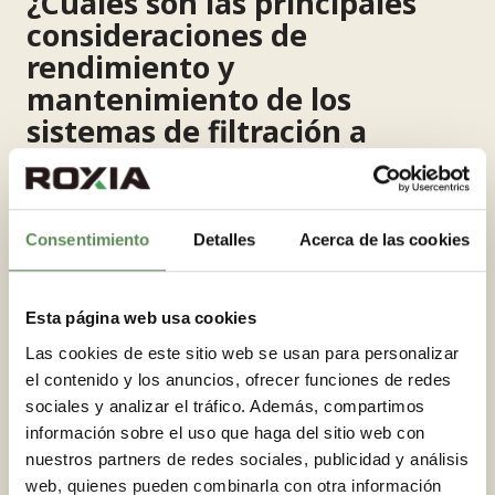
¿Cuáles son las principales
consideraciones de
rendimiento y
mantenimiento de los
sistemas de filtración a
presión en plantas químicas?
El rendimiento sostenido de la filtración depende
Consentimiento
Detalles
Acerca de las cookies
de un mantenimiento disciplinado y de la
monitorización continua del proceso
a lo largo del
ciclo de vida del equipo. La selección de la tela
Esta página web usa cookies
filtrante es una de las decisiones más determinantes:
el tipo de tejido, la fibra y el tratamiento superficial
Las cookies de este sitio web se usan para personalizar
deben adaptarse a la distribución granulométrica y a
el contenido y los anuncios, ofrecer funciones de redes
la composición química de la lechada para evitar el
sociales y analizar el tráfico. Además, compartimos
cegamiento, fenómeno en el que las partículas finas
información sobre el uso que haga del sitio web con
obstruyen los poros de la tela y reducen
nuestros partners de redes sociales, publicidad y análisis
progresivamente la velocidad de filtración con el
web, quienes pueden combinarla con otra información