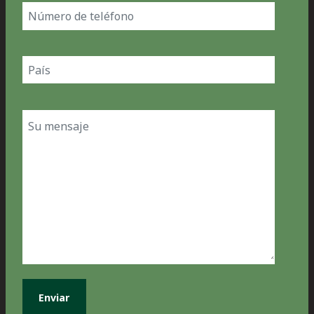
Phone
number
Country
(Obligatorio)
Message