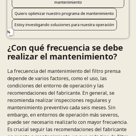
Tratamiento de aguas residuales
Otra industria
mantenimiento
Cada seis meses o más frecuente
Obstrucciones o reducción de capacidad
Buscando piezas de repuesto y productos
Mejorar eficiencia de filtración
Nombre
Nombre
Todo lo anterior
Quiero optimizar nuestro programa de mantenimiento
Menos de dos veces al año
Nombre
Solo cuando hay problemas
Desgaste prematuro de componentes
Considerando actualizar nuestro equipo actual
Estoy investigando soluciones para nuestra operación
Aún no tenemos un programa establecido
Otro problema técnico
Aprendiendo sobre mejores prácticas
Email
Email
Email
¿Con qué frecuencia se debe
Teléfono (opcional)
Teléfono (opcional)
realizar el mantenimiento?
Teléfono (opcional)
La frecuencia del mantenimiento del filtro prensa
depende de varios factores, como el uso, las
Enviar solicitud
Sí, por favor
condiciones del entorno de operación y las
Sí, contactarme
recomendaciones del fabricante. En general, se
recomienda realizar inspecciones regulares y
mantenimiento preventivo cada seis meses. Sin
embargo, en entornos de operación más severos,
puede ser necesario realizarlo con mayor frecuencia.
Es crucial seguir las recomendaciones del fabricante