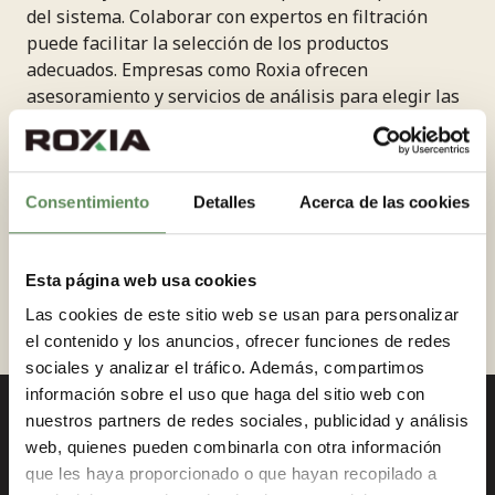
del sistema. Colaborar con expertos en filtración
puede facilitar la selección de los productos
adecuados. Empresas como Roxia ofrecen
asesoramiento y servicios de análisis para elegir las
mejores soluciones de mantenimiento, asegurando
que cada componente del filtro prensa funcione de
manera óptima. Al elegir productos de alta calidad y
seguir las recomendaciones de mantenimiento, se
Consentimiento
Detalles
Acerca de las cookies
puede maximizar la eficiencia del sistema y
prolongar su vida útil.
Esta página web usa cookies
Las cookies de este sitio web se usan para personalizar
el contenido y los anuncios, ofrecer funciones de redes
sociales y analizar el tráfico. Además, compartimos
información sobre el uso que haga del sitio web con
nuestros partners de redes sociales, publicidad y análisis
web, quienes pueden combinarla con otra información
que les haya proporcionado o que hayan recopilado a