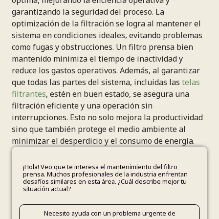
óptima, mejorando la eficiencia operativa y
garantizando la seguridad del proceso. La
optimización de la filtración se logra al mantener el
sistema en condiciones ideales, evitando problemas
como fugas y obstrucciones. Un filtro prensa bien
mantenido minimiza el tiempo de inactividad y
reduce los gastos operativos. Además, al garantizar
que todas las partes del sistema, incluidas las
telas
filtrantes
, estén en buen estado, se asegura una
filtración eficiente y una operación sin
interrupciones. Esto no solo mejora la productividad
sino que también protege el medio ambiente al
minimizar el desperdicio y el consumo de energía.
¡Hola! Veo que te interesa el mantenimiento del filtro
prensa. Muchos profesionales de la industria enfrentan
desafíos similares en esta área. ¿Cuál describe mejor tu
situación actual?
Procesamiento de minerales
Fugas o problemas con sellos
Evaluando proveedores de servicios de mantenimiento
Necesito ayuda con un problema urgente de
Reducir tiempo de inactividad
Disminuir gastos operativos