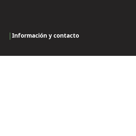
Información y contacto
Desempeño – impulsado por las
personas
Certificados
Únase a nuestro equipo
Contáctenos